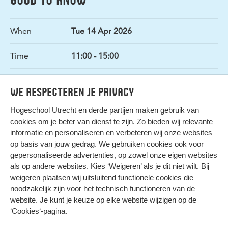
When
Tue 14 Apr 2026
Time
11:00 - 15:00
Where
Central hall HL15
We respecteren je privacy
Hogeschool Utrecht en
derde partijen
maken gebruik van
cookies om je beter van dienst te zijn. Zo bieden wij relevante
informatie en personaliseren en verbeteren wij onze websites
op basis van jouw gedrag. We gebruiken cookies ook voor
gepersonaliseerde advertenties, op zowel onze eigen websites
HIER KOMT ALLES SAMEN
als op andere websites. Kies ‘Weigeren’ als je dit niet wilt. Bij
weigeren plaatsen wij uitsluitend functionele cookies die
noodzakelijk zijn voor het technisch functioneren van de
Privacy
website. Je kunt je keuze op elke website wijzigen op de
Cookies
‘Cookies‘-pagina
.