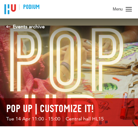
PODIUM
Menu
Events archive
POP UP | CUSTOMIZE IT!
Tue 14 Apr 11:00 - 15:00
Central hall HL15