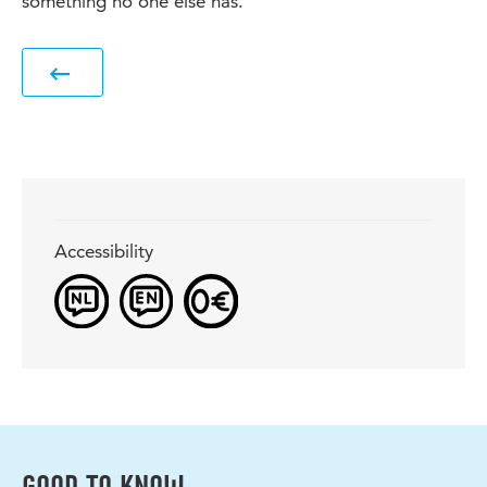
something no one else has.
Accessibility
GOOD TO KNOW