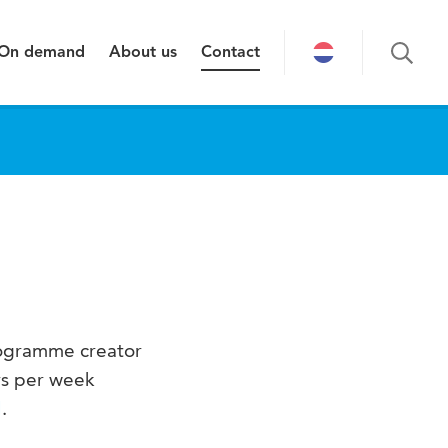
On demand
About us
Contact
programme creator
rs per week
l
.