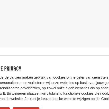
e privacy
derde partijen
maken gebruik van cookies om je beter van dienst te zij
 personaliseren en verbeteren wij onze websites op basis van jouw g
onaliseerde advertenties, op zowel onze eigen websites als op ande
t wilt. Bij weigeren plaatsen wij uitsluitend functionele cookies die nood
HIER KOMT ALLES SAMEN
van de website. Je kunt je keuze op elke website wijzigen op de
‘Cook