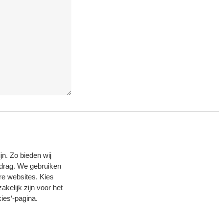
n. Zo bieden wij
edrag. We gebruiken
re websites. Kies
zakelijk zijn voor het
ies‘-pagina
.