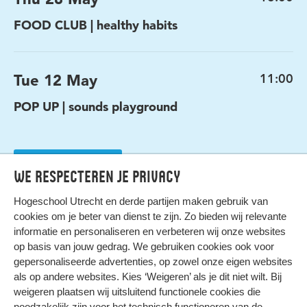
FOOD CLUB | healthy habits
Tue 12 May
11:00
POP UP | sounds playground
Full archive
We respecteren je privacy
Hogeschool Utrecht en
derde partijen
maken gebruik van
cookies om je beter van dienst te zijn. Zo bieden wij relevante
informatie en personaliseren en verbeteren wij onze websites
op basis van jouw gedrag. We gebruiken cookies ook voor
gepersonaliseerde advertenties, op zowel onze eigen websites
HIER KOMT ALLES SAMEN
als op andere websites. Kies ‘Weigeren’ als je dit niet wilt. Bij
weigeren plaatsen wij uitsluitend functionele cookies die
noodzakelijk zijn voor het technisch functioneren van de