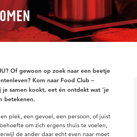
KOMEN
1
 HU? Of gewoon op zoek naar een beetje
dentenleven? Kom naar Food Club –
 je samen kookt, eet én ontdekt wat ‘je
an betekenen.
 een plek, een gevoel, een persoon, of juist
ehoefte om zich ergens thuis te voelen,
terwijl de ander daar echt even naar moet