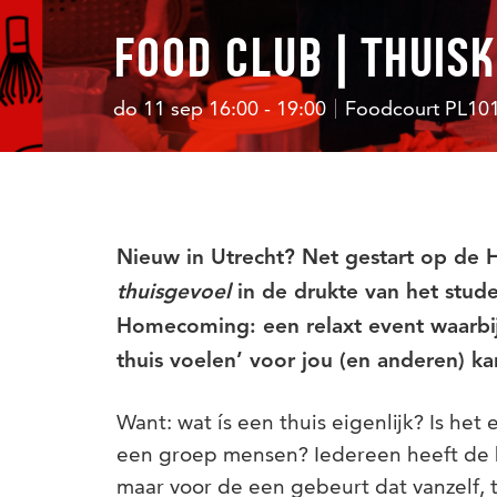
FOOD CLUB | THUIS
do 11 sep 16:00 - 19:00
Foodcourt PL10
Nieuw in Utrecht? Net gestart op de
thuisgevoel
in de drukte van het stu
Homecoming: een relaxt event waarbij
thuis voelen’ voor jou (en anderen) k
Want: wat ís een thuis eigenlijk? Is het
een groep mensen? Iedereen heeft de b
maar voor de een gebeurt dat vanzelf, 