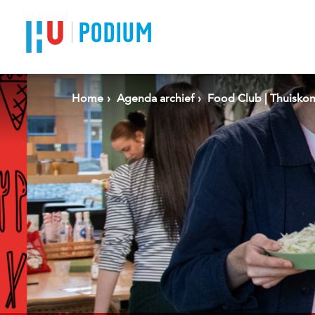
Spring naar pagina inhoud
PODIUM
Home
Agenda archief
Food Club | Thuisko