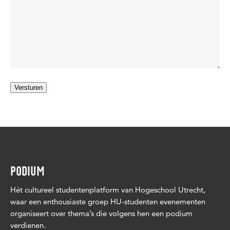
PODIUM
Hét cultureel studentenplatform van Hogeschool Utrecht,
waar een enthousiaste groep HU-studenten evenementen
organiseert over thema’s die volgens hen een podium
verdienen.