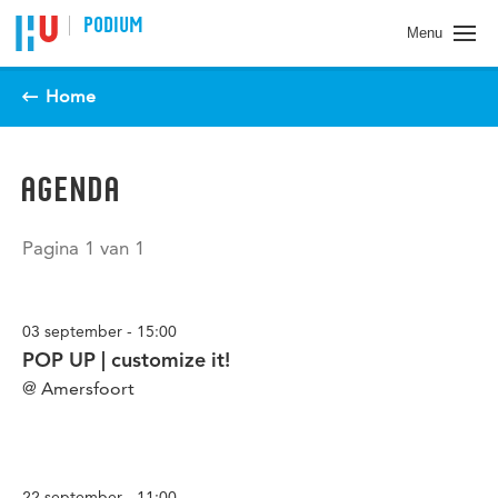
Spring naar pagina inhoud
PODIUM
Menu
Home
AGENDA
Pagina 1 van 1
03 september - 15:00
POP UP | customize it!
@ Amersfoort
22 september - 11:00