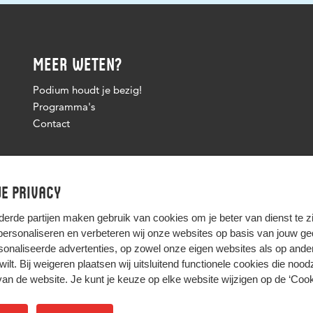
MEER WETEN?
Podium houdt je bezig!
Programma's
Contact
e privacy
derde partijen
maken gebruik van cookies om je beter van dienst te zij
 personaliseren en verbeteren wij onze websites op basis van jouw g
onaliseerde advertenties, op zowel onze eigen websites als op ande
t wilt. Bij weigeren plaatsen wij uitsluitend functionele cookies die nood
HIER KOMT ALLES SAMEN
van de website. Je kunt je keuze op elke website wijzigen op de
‘Cook