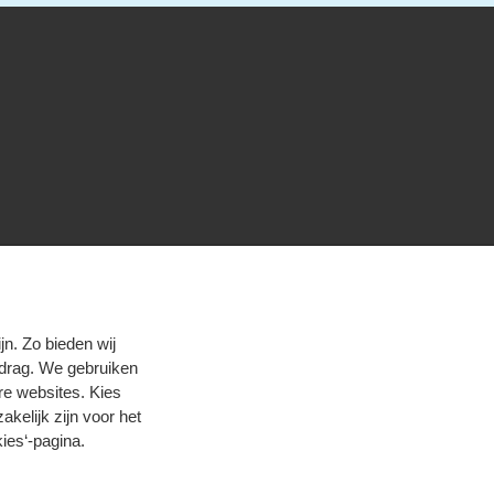
n. Zo bieden wij
edrag. We gebruiken
re websites. Kies
zakelijk zijn voor het
ies‘-pagina
.