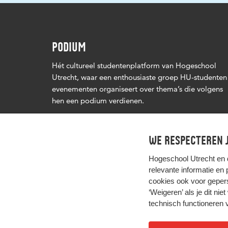
PODIUM
Hét cultureel studentenplatform van Hogeschool
Utrecht, waar een enthousiaste groep HU-studenten
evenementen organiseert over thema’s die volgens
hen een podium verdienen.
We respecteren j
Hogeschool Utrecht en
relevante informatie en
cookies ook voor gepers
‘Weigeren’ als je dit nie
technisch functioneren 