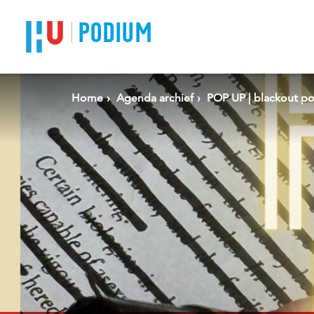
Spring naar pagina inhoud
PODIUM
Home
Agenda archief
POP UP | blackout po