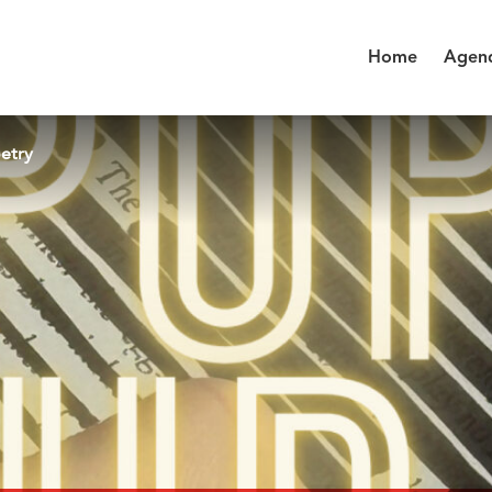
Home
Agen
etry