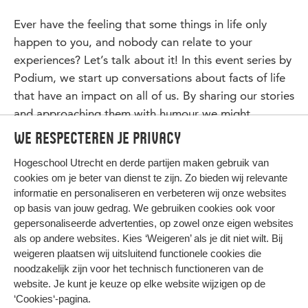
Ever have the feeling that some things in life only
happen to you, and nobody can relate to your
experiences? Let’s talk about it! In this event series by
Podium, we start up conversations about facts of life
that have an impact on all of us. By sharing our stories
and approaching them with humour we might
discover that we have more in common than we think.
We respecteren je privacy
Hogeschool Utrecht en
derde partijen
maken gebruik van
cookies om je beter van dienst te zijn. Zo bieden wij relevante
informatie en personaliseren en verbeteren wij onze websites
op basis van jouw gedrag. We gebruiken cookies ook voor
gepersonaliseerde advertenties, op zowel onze eigen websites
HIER KOMT ALLES SAMEN
als op andere websites. Kies ‘Weigeren’ als je dit niet wilt. Bij
weigeren plaatsen wij uitsluitend functionele cookies die
noodzakelijk zijn voor het technisch functioneren van de
Privacy
website. Je kunt je keuze op elke website wijzigen op de
Cookies
‘Cookies‘-pagina
.