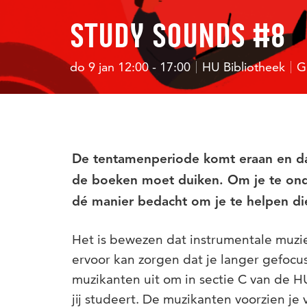
STUDY SOUNDS #8
do 9 jan 12:00 - 17:00
HU Bibliotheek
G
De tentamenperiode komt eraan en dat 
de boeken moet duiken. Om je te ond
dé manier bedacht om je te helpen die
Het is bewezen dat instrumentale muzi
ervoor kan zorgen dat je langer gefocu
muzikanten uit om in sectie C van de HU
jij studeert. De muzikanten voorzien je