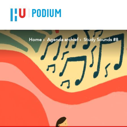
Spring naar pagina inhoud
PODIUM
Home
Agenda archief
Study Sounds #8